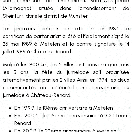
l'Ouane
une commune de Rhénanie-du-Nord-Westphalie
Autres élues
(Allemagne), située dans l'arrondissement de
Jean-François
Steinfurt, dans le district de Münster.
Dominique
Delphine DE WOLF
PLAISANCE
GOUDINOUX
Sandrine MANTEAU
Michel POUTIER
Les premiers contacts ont été pris en 1984. Le
Sylvie LAVEAU
Pierre GUERTON
certificat de partenariat a été officiellement signé le
25 mai 1989 à Metelen et la contre-signature le 14
juillet 1989 à Château-Renard.
Football Club de la
Vallée de l’Ouanne
Malgré les 800 km, les 2 villes ont convenu que tous
les 5 ans, la fête du jumelage soit organisée
Gilles CHAPELAU
alternativement par les 2 villes. Ainsi, en 1994, les deux
communautés ont célébré le 5e anniversaire du
jumelage à Château-Renard.
Alliance musicale de
Triguères
En 1999,
le 10ème anniversaire à Metelen
En 2004,
le 15ème anniversaire à Château-
Joël PIAT
Renard
Charline
En 2009,
le 20ème anniversaire à Metelen