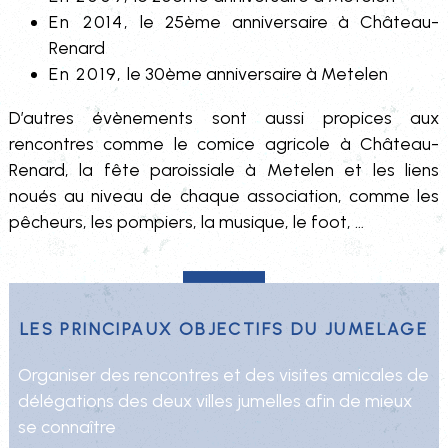
CORDILLOT
En 2014,
le 25ème anniversaire à Château-
Renard
Basket de Château-
En 2019,
le 30ème anniversaire à Metelen
Renard
D’autres évènements sont aussi propices aux
Valérie Péchot
rencontres comme le comice agricole à Château-
Renard, la fête paroissiale à Metelen et les liens
noués au niveau de chaque association, comme les
Comité des Fêtes
pêcheurs, les pompiers, la musique, le foot, …
Jean-Claude
CHAPELAIN
Les principaux objectifs du jumelage
Handball Club de
Organiser des rencontres et des visites amicales de
Château-Renard
délégations des deux villes jumelles afin de mieux
Christèle LEBERT
se connaître