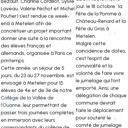
Bezault, Charline Cordillot, Sylvie
jour, le 18 octobre : la
Laveau, Valérie Péchot et Michel
Fête de la Pomme à
Poutier) s’est rendue ce week-
Château-Renard et la
end à Metelen afin de
Fête du Gras à
concrétiser un projet important :
Metelen.
donner une suite à la rencontre
Malgré cette
des élèves français et
coïncidence de dates,
allemands, organisée à Paris ce
c’est l’esprit de
printemps.
convivialité et la
Cette année, un séjour de 5
volonté de faire vivre
jours, du 23 au 27 novembre, est
le jumelage qui l’ont
envisagé à Metelen pour 15
emporté. Ainsi, une
élèves de 4e et de 3e de notre
délégation de chaque
Collège de la Vallée de
commune devrait
l'Ouanne
, leur permettant de
faire le déplacement
passer trois journées complètes
pour soutenir le
en immersion avec leurs
comité de jumelage
correspondants du collège de