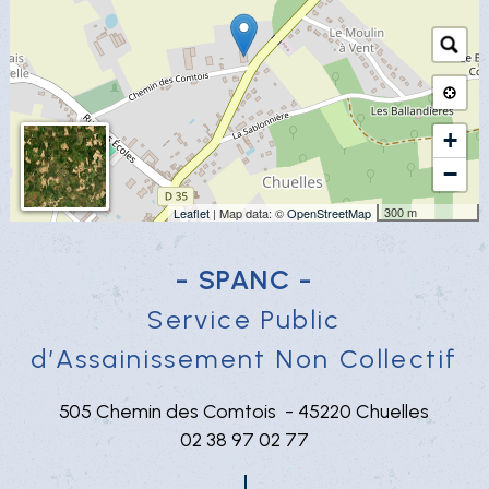
+
−
300 m
Leaflet
| Map data: ©
OpenStreetMap
- SPANC -
Service Public
d’Assainissement Non Collectif
505 Chemin des Comtois - 45220 Chuelles
02 38 97 02 77