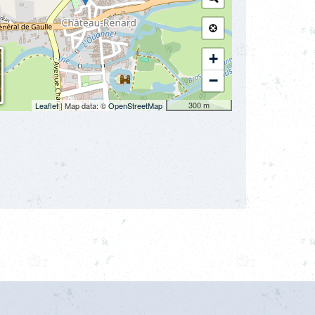
+
−
300 m
Leaflet
| Map data: ©
OpenStreetMap