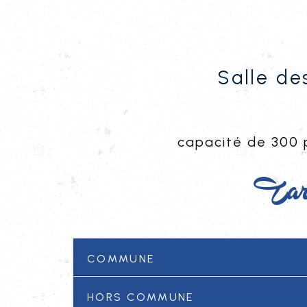
Salle de
capacité de 300 
Tari
Commune
Hors commune
Location - Tarifs (délibé