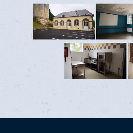
Forfait Week-end (samedi et dimanche)
Tarifs - délibération n° 05/2023
Caution : 1 000 €
Forfait 1 jour :
350€
Forfait Week-end (samedi-dimanche) :
Caution : 1 000 €