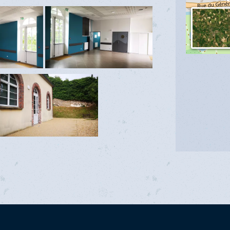
 :
350€
500€