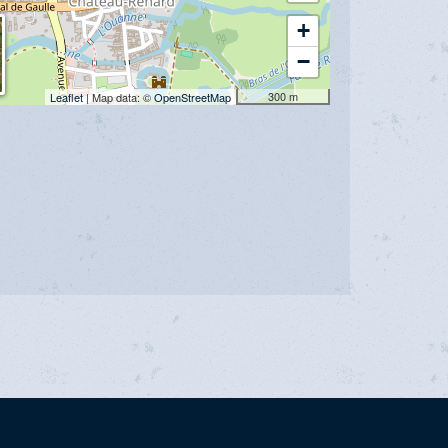
+
−
300 m
Leaflet
| Map data: ©
OpenStreetMap