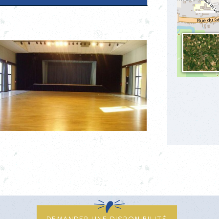
ration n° 05/2023)
 :
400€
 :
600€
Demander une disponibilité