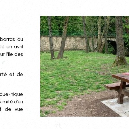
mbarras du
lé en avril
r l’île des
erté et de
ique-nique
ximité d’un
nt de vue