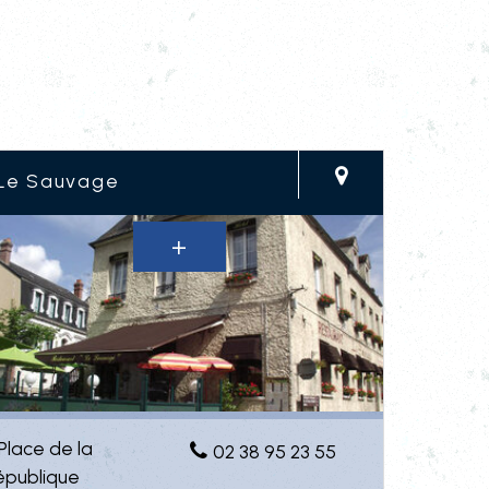
Le Sauvage
 Place de la
02 38 95 23 55
épublique