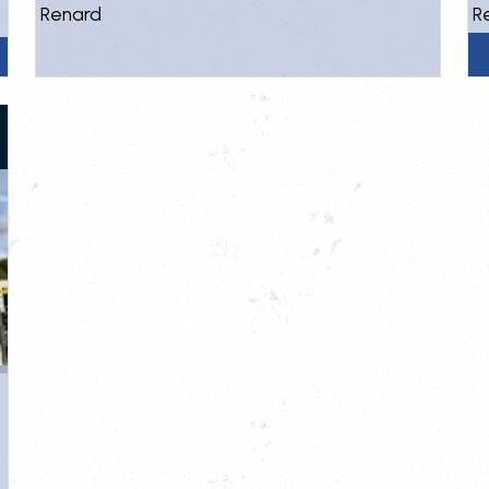
Renard
R