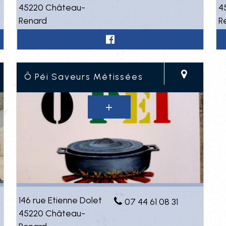
45220 Château-
4
Renard
R
Ô Péi Saveurs Métissées
146 rue Etienne Dolet
07 44 61 08 31
45220 Château-