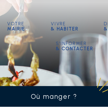
Votre
Vivre
D
mairie
& habiter
&
S'informer
& contacter
Où manger ?