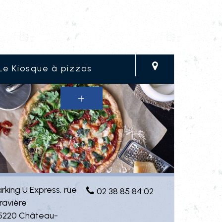
Le Kiosque à pizzas
arking U Express, rue
02 38 85 84 02
ravière
5220 Château-